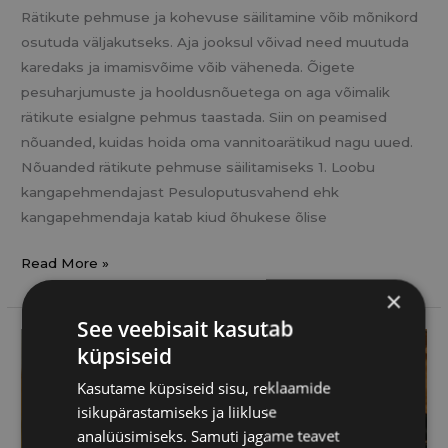
Rätikute pehmuse ja kohevuse säilitamine võib mõnikord
osutuda väljakutseks. Aja jooksul võivad need muutuda
karedaks ja imamisvõime võib väheneda. Õigete
pesuharjumuste ja hooldusnõuetega on aga võimalik
rätikute esialgne pehmus taastada. Siin on peamised
nõuanded, kuidas hoida oma vannitoarätikud nagu uued.
Nõuanded rätikute pehmuse säilitamiseks 1. Loobu
kangapehmendajast Pesuloputusvahend ehk
kangapehmendaja katab kiud õhukese õlise
Read More »
×
See veebisait kasutab
Kuidas
küpsiseid
ahju
Kasutame küpsiseid sisu, reklaamide
tõhusalt
isikupärastamiseks ja liikluse
ja
analüüsimiseks. Samuti jagame teavet
kemikaalivabalt