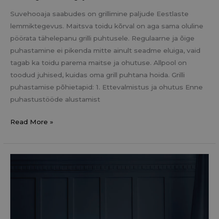
Suvehooaja saabudes on grillimine paljude Eestlaste
lemmiktegevus. Maitsva toidu kõrval on aga sama oluline
pöörata tähelepanu grilli puhtusele. Regulaarne ja õige
puhastamine ei pikenda mitte ainult seadme eluiga, vaid
tagab ka toidu parema maitse ja ohutuse. Allpool on
toodud juhised, kuidas oma grill puhtana hoida. Grilli
puhastamise põhietapid: 1. Ettevalmistus ja ohutus Enne
puhastustööde alustamist
Read More »
Kui
tihti
tuleks
voodipesu
pesta?