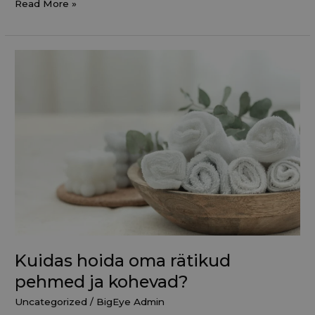
Read More »
Kuidas
hoida
oma
rätikud
pehmed
ja
kohevad?
Kuidas hoida oma rätikud
pehmed ja kohevad?
Uncategorized
/
BigEye Admin