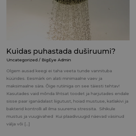
Kuidas puhastada duširuumi?
Uncategorized
/
BigEye Admin
Olgem ausad keegi ei taha veeta tunde vannituba
küürides. Eesmärk on alati minimaalne vaev ja
maksimaalne sära. Õige rutiiniga on see täiesti tehtav!
Kasutades vaid mõnda lihtsat toodet ja harjutades endale
sisse paar iganädalast liigutust, hoiad mustuse, katlakivi ja
bakterid kontrolli all ilma suurema stressita. Sihikule
mustus ja vuugivahed Kui plaadivuugid näevad väsinud
välja või […]