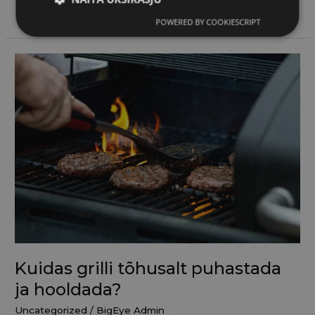
Read More »
POWERED BY COOKIESCRIPT
Kuidas
grilli
tõhusalt
puhastada
ja
hooldada?
Kuidas grilli tõhusalt puhastada
ja hooldada?
Uncategorized
/
BigEye Admin