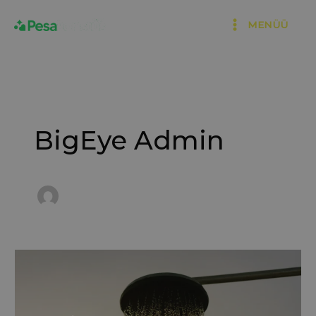
Skip
MENÜÜ
to
content
BigEye Admin
Kuidas
puhastada
duširuumi?