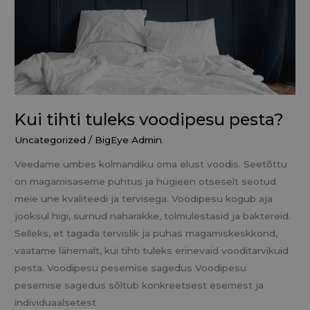
Kui tihti tuleks voodipesu pesta?
Uncategorized
/
BigEye Admin
Veedame umbes kolmandiku oma elust voodis. Seetõttu
on magamisaseme puhtus ja hügieen otseselt seotud
meie une kvaliteedi ja tervisega. Voodipesu kogub aja
jooksul higi, surnud naharakke, tolmulestasid ja baktereid.
Selleks, et tagada tervislik ja puhas magamiskeskkond,
vaatame lähemalt, kui tihti tuleks erinevaid vooditarvikuid
pesta. Voodipesu pesemise sagedus Voodipesu
pesemise sagedus sõltub konkreetsest esemest ja
individuaalsetest