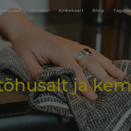
steenused
Hinnakiri
Kinkekaart
Blogi
Tagasis
tõhusalt ja kem