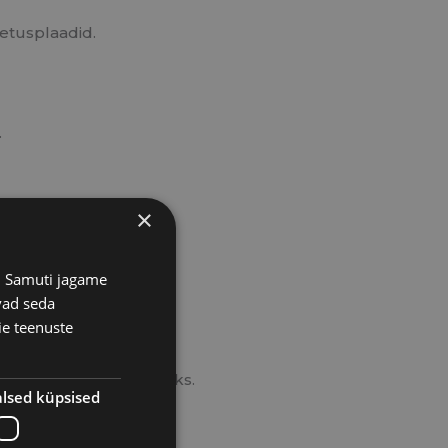
setusplaadid.
.
×
mustuse.
s. Samuti jagame
vad seda
ie teenuste
hkige ahi uuesti puhtaks.
lsed küpsised