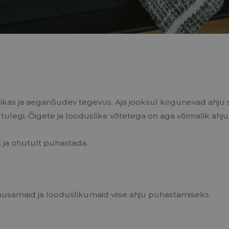
ikas ja aeganõudev tegevus. Aja jooksul kogunevad ahju se
ei tulegi. Õigete ja looduslike võtetega on aga võimalik a
t ja ohutult puhastada.
usamaid ja looduslikumaid viise ahju puhastamiseks.