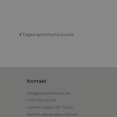
Tagasi postituste juurde
Kontakt
info@pesakoristus.ee
+372 59126376
Lääneringtee 39, Tartu
Apollo sissepääsu kõrval