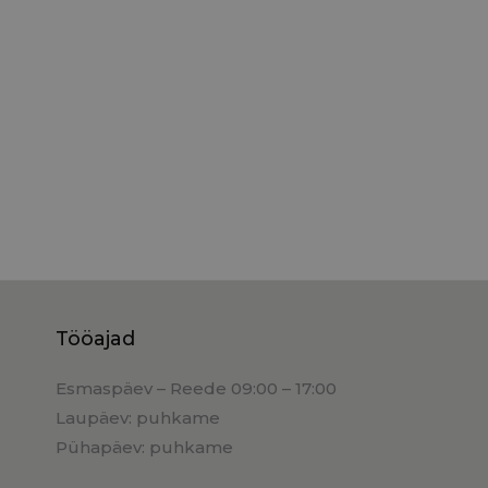
Tööajad
Esmaspäev – Reede 09:00 – 17:00
Laupäev: puhkame
Pühapäev: puhkame