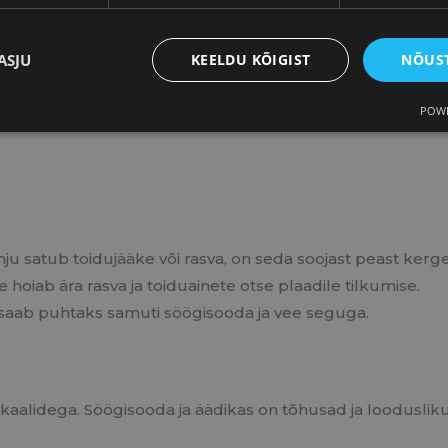
ada samamoodi leotades:
ASJU
KEELDU KÕIGIST
NÕUST
ssi.
ale kuuma vett ning veidi nõudepesuvahendit.
POWE
hju satub toidujääke või rasva, on seda soojast peast ke
 hoiab ära rasva ja toiduainete otse plaadile tilkumise.
saab puhtaks samuti söögisooda ja vee seguga.
kaalidega. Söögisooda ja äädikas on tõhusad ja loodusliku