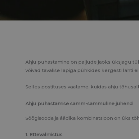
Ahju puhastamine on paljude jaoks üksjagu tül
võivad tavalise lapiga pühkides kergesti lahti 
Selles postituses vaatame, kuidas ahju tõhusal
Ahju puhastamise samm-sammuline juhend
Söögisooda ja äädika kombinatsioon on üks tõh
1. Ettevalmistus