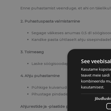
Enne puhastamist veenduge, et ahi on täielikul
2. Puhastuspasta valmistamine
Segage väikeses anumas 0,5 dl söögisooda
Kandke pasta ühtlaselt ahju sisepindadel
3. Toimeaeg
See veebisa
Laske söögisoodapastal toimida vähemal
Kasutame küpsisei
teavet meie saidi
4. Ahju puhastamine
kombineerida muu 
kasutamisest.
Pühkige kuivanud pasta niiske lapiga või
Pihustage pindadele valget äädikat, mis 
Jõudlusk
Ahjurestide ja -plaatide puhastamine