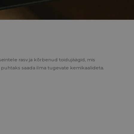
intele rasv ja kõrbenud toidujäägid, mis
hju puhtaks saada ilma tugevate kemikaalideta.