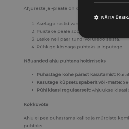
Ahjureste ja -plaate on kõige lihtsam puhast
NÄITA ÜKSIK
Asetage restid vanni või suurde kraanikau
Puistake peale söögisoodat ja valage pe
Laske neil paar tundi või üleöö seista.
Pühkige käsnaga puhtaks ja loputage.
Nõuanded ahju puhtana hoidmiseks
Puhastage kohe pärast kasutamist:
Kui a
Kasutage küpsetuspaberit või -matte:
See
Pühi klaasi regulaarselt:
Ahjuukse klaasi 
Kokkuvõte
Ahju ei pea puhastama kallite ja mürgiste kemi
puhtaks.