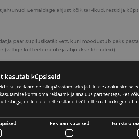
t jahtunud. Eemaldage ahjust kõik tarvikud, restid ja küp
t ja paar supilusikatäit vett, kuni moodustub paks pasta
e (vältige kütteelemente ja ahjuukse tihendeid).
it kasutab küpsiseid
t 12 tundi ehk üleöö. Sooda lagundab rasva ja kõrbenud 
d sisu, reklaamide isikupärastamiseks ja liikluse analüüsimisek
 kasutamise kohta oma reklaami- ja analüüsipartneritega, kes või
teabega, mille olete neile esitanud või mille nad on kogunud te
 käsnaga.
reageerib järelejäänud soodaga, tekitades kerge vahu. Pü
üpsised
Reklaamküpsised
Funktsionaa