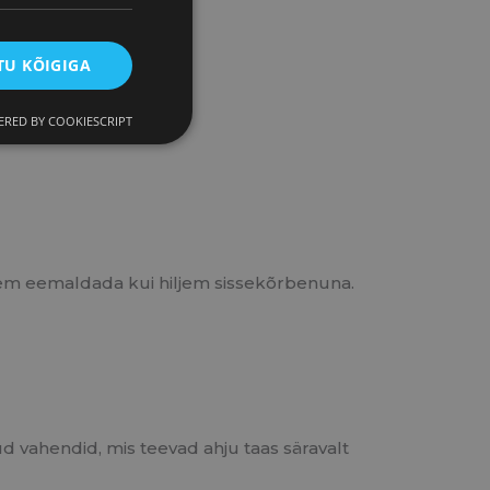
U KÕIGIGA
RED BY COOKIESCRIPT
rgem eemaldada kui hiljem sissekõrbenuna.
d vahendid, mis teevad ahju taas säravalt